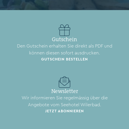
Gutschein
Den Gutschein erhalten Sie direkt als PDF und
können diesen sofort ausdrucken.
GUTSCHEIN BESTELLEN
Newsletter
Wir informieren Sie regelmässig über die
Angebote vom Seehotel Wilerbad.
JETZT ABONNIEREN