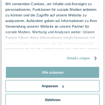
Wir verwenden Cookies, um Inhalte und Anzeigen zu
personalisieren, Funktionen für soziale Medien anbieten
Geniessen vom Sarnersee bis
zu können und die Zugriffe auf unsere Website zu
Thailand
analysieren. Außerdem geben wir Informationen zu Ihrer
Verwendung unserer Website an unsere Partner für
Geniessen Sie mal raffinierte, saisonale Kreationen,
soziale Medien, Werbung und Analysen weiter. Unsere
mal authentische thailändische Küche. Ihr
Partner führen diese Informationen möglicherweise mit
kulinarisches Abenteuer beginnt an der Wilerbar, wo
weiteren Daten zusammen, die Sie ihnen bereitgestellt
der Abend auch gern ausklingen darf.
haben oder die sie im Rahmen Ihrer Nutzung der Dienste
gesammelt haben.
MEHR ERFAHREN
Details zeigen
TISCH RESERVIEREN
Alle zulassen
Anpassen
Ablehnen