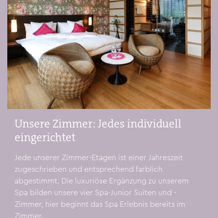
Unsere Zimmer: Jedes individuell
eingerichtet
Jede unserer Zimmer-Etagen ist einer Jahreszeit
zugeschrieben und entsprechend farblich
abgestimmt. Die luxuriöse Ergänzung zu unserem
Spa bilden unsere vier Spa-Junior Suiten und -
Zimmer, hier beginnt das Spa Erlebnis bereits im
Zimmer.