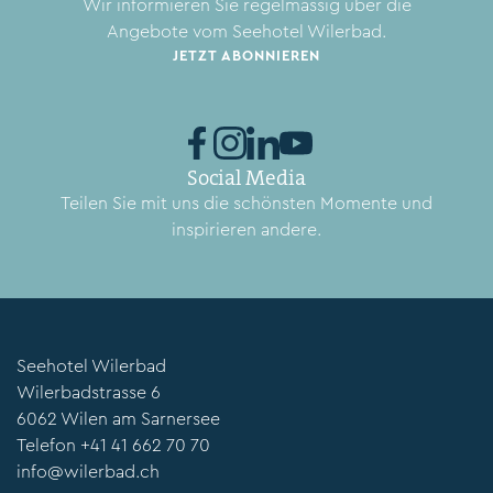
Wir informieren Sie regelmässig über die
Angebote vom Seehotel Wilerbad.
JETZT ABONNIEREN
Social Media
Teilen Sie mit uns die schönsten Momente und
inspirieren andere.
Seehotel Wilerbad
Wilerbadstrasse 6
6062 Wilen am Sarnersee
Telefon
+41 41 662 70 70
info@wilerbad.ch