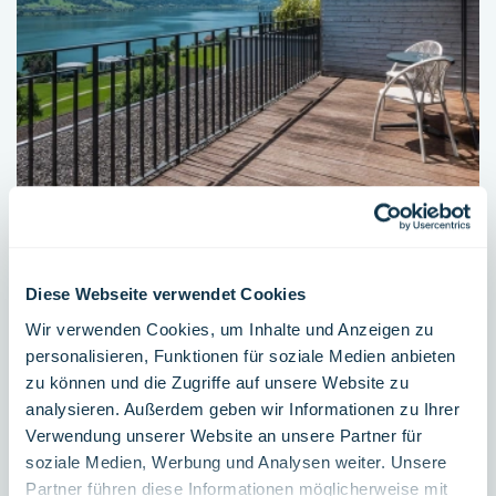
Unsere Vision 2026
Unverwechselbar, inspirierend, weitsichtig - eine kurze
Diese Webseite verwendet Cookies
Übersicht über unsere Vision und unsere Leitsätze.
Wir verwenden Cookies, um Inhalte und Anzeigen zu
personalisieren, Funktionen für soziale Medien anbieten
MEHR ERFAHREN
zu können und die Zugriffe auf unsere Website zu
analysieren. Außerdem geben wir Informationen zu Ihrer
Verwendung unserer Website an unsere Partner für
soziale Medien, Werbung und Analysen weiter. Unsere
Partner führen diese Informationen möglicherweise mit