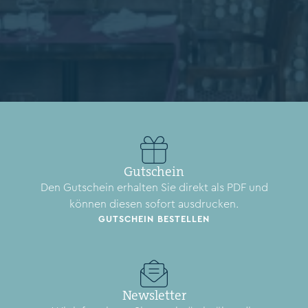
Gutschein
Den Gutschein erhalten Sie direkt als PDF und
können diesen sofort ausdrucken.
GUTSCHEIN BESTELLEN
Newsletter