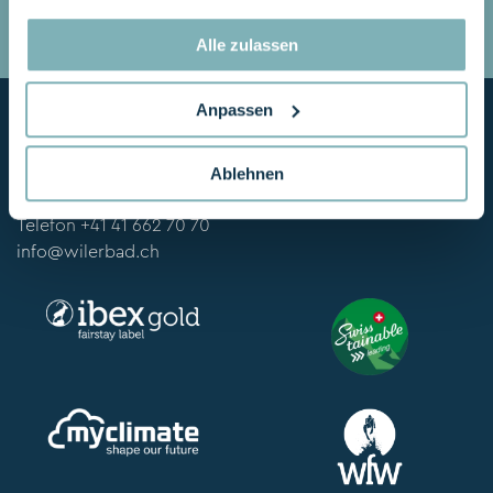
inspirieren andere.
Alle zulassen
Anpassen
Seehotel Wilerbad
Wilerbadstrasse 6
Ablehnen
6062 Wilen am Sarnersee
Telefon
+41 41 662 70 70
info@wilerbad.ch