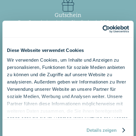
Gutschein
Den Gutschein erhalten Sie direkt als PDF und
können diesen sofort ausdrucken.
GUTSCHEIN BESTELLEN
Diese Webseite verwendet Cookies
Wir verwenden Cookies, um Inhalte und Anzeigen zu
personalisieren, Funktionen für soziale Medien anbieten
Newsletter
zu können und die Zugriffe auf unsere Website zu
Wir informieren Sie regelmässig über die
analysieren. Außerdem geben wir Informationen zu Ihrer
Angebote vom Seehotel Wilerbad.
Verwendung unserer Website an unsere Partner für
JETZT ABONNIEREN
soziale Medien, Werbung und Analysen weiter. Unsere
Partner führen diese Informationen möglicherweise mit
weiteren Daten zusammen, die Sie ihnen bereitgestellt
haben oder die sie im Rahmen Ihrer Nutzung der Dienste
Social Media
gesammelt haben.
Details zeigen
Teilen Sie mit uns die schönsten Momente und