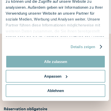
zu können und die Zugriffe auf unsere Website zu
équipés d'une connexion pour smartphone et USB.
analysieren. Außerdem geben wir Informationen zu Ihrer
Verwendung unserer Website an unsere Partner für
soziale Medien, Werbung und Analysen weiter. Unsere
Partner führen diese Informationen möglicherweise mit
weiteren Daten zusammen, die Sie ihnen bereitgestellt
haben oder die sie im Rahmen Ihrer Nutzung der Dienste
gesammelt haben.
Details zeigen
Comme un jour au paradis
Alle zulassen
En tant qu'invité Day Spa au Wilerbad Spa, vous profitez
de toutes les installations telles que saunas, bains, zones
Anpassen
de repos et salons.
Les applications et traitements (massages, soins
Ablehnen
esthétiques, etc.) sont facturés séparément selon le
menu du spa.
Réservation obligatoire