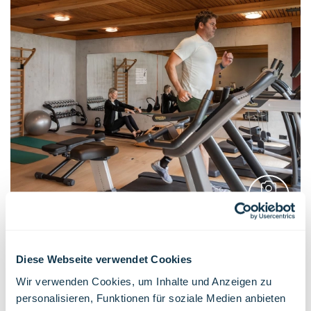
Fitness
GALERIE
Diese Webseite verwendet Cookies
Nos appareils TechnoGym sont à la pointe de la
Wir verwenden Cookies, um Inhalte und Anzeigen zu
technologie. Vous vous entraînez sur divers appareils
personalisieren, Funktionen für soziale Medien anbieten
de cardio et de musculation, qui sont également