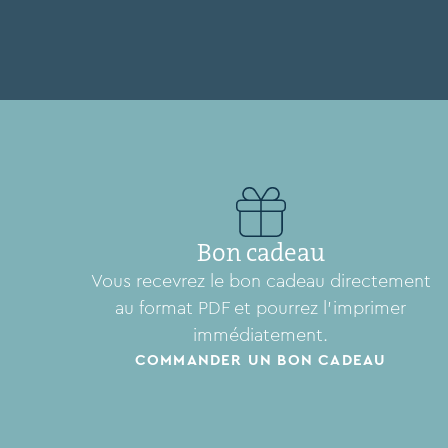
Bon cadeau
Vous recevrez le bon cadeau directement
au format PDF et pourrez l'imprimer
immédiatement.
COMMANDER UN BON CADEAU