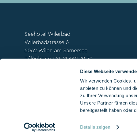
Seehotel Wilerbad
Wilerbadstrasse 6
6062 Wilen am Sarnersee
Téléphone
+41 41 662 70 70
info@wilerbad.ch
Diese Webseite verwende
Wir verwenden Cookies, um
anbieten zu können und di
zu Ihrer Verwendung unser
Mentions légales
|
Protection des données
Unsere Partner führen die
bereitgestellt haben oder
Details zeigen
Script in GTM (Listener)