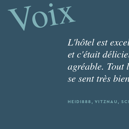
Voix
L'hôtel est exc
et c'était délic
agréable. Tout l
se sent très bien
HEIDI888, VITZNAU, S