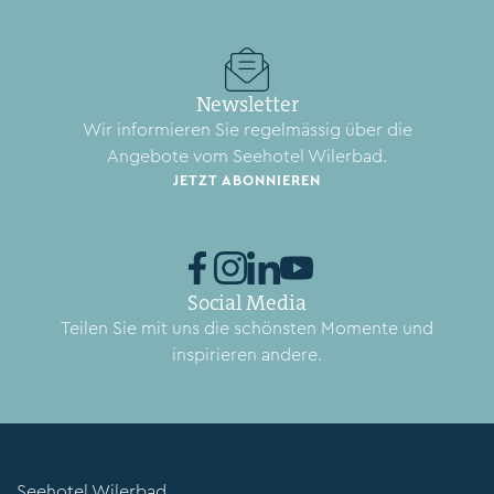
Newsletter
Wir informieren Sie regelmässig über die
Angebote vom Seehotel Wilerbad.
JETZT ABONNIEREN
Social Media
Teilen Sie mit uns die schönsten Momente und
inspirieren andere.
Seehotel Wilerbad