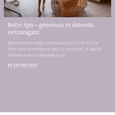
Notre Spa – généreux et détendu
extravagant
Beaucoup ont déjà vu presque tout ce qu'il y a à
vivre dans le monde du spa. Et pourtant : le spa du
Wilerbad est un véritable bijou.
EN SAVOIR PLUS