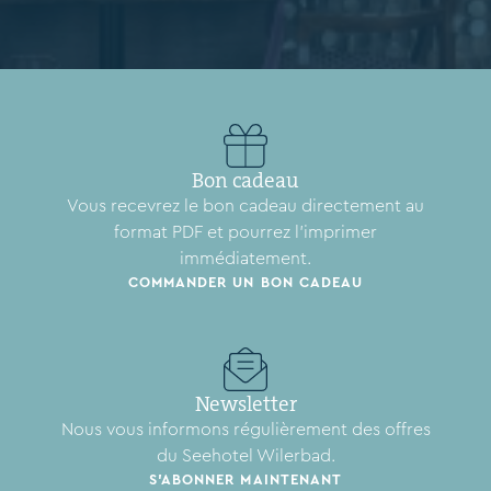
Bon cadeau
Vous recevrez le bon cadeau directement au
format PDF et pourrez l'imprimer
immédiatement.
COMMANDER UN BON CADEAU
Newsletter
Nous vous informons régulièrement des offres
du Seehotel Wilerbad.
S'ABONNER MAINTENANT