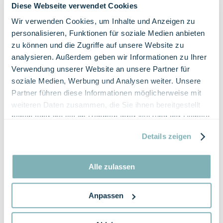
Diese Webseite verwendet Cookies
Wir verwenden Cookies, um Inhalte und Anzeigen zu
personalisieren, Funktionen für soziale Medien anbieten
Profitez du lac de Sarnen à la
zu können und die Zugriffe auf unsere Website zu
Thaïlande
analysieren. Außerdem geben wir Informationen zu Ihrer
Verwendung unserer Website an unsere Partner für
Profitez des créations raffinées et saisonnières, ou de
soziale Medien, Werbung und Analysen weiter. Unsere
la cuisine thaïlandaise authentique. Votre aventure
Partner führen diese Informationen möglicherweise mit
culinaire commence au Wilerbar, où la soirée peut
weiteren Daten zusammen, die Sie ihnen bereitgestellt
également se terminer agréablement.
haben oder die sie im Rahmen Ihrer Nutzung der Dienste
gesammelt haben.
EN SAVOIR PLUS
Details zeigen
RÉSERVER UNE TABLE
Alle zulassen
Anpassen