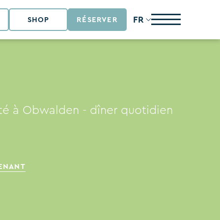
FR
SHOP
RÉSERVER
été à Obwalden - dîner quotidien
TENANT