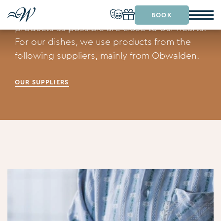
Sustainability and the use of as many regional
BOOK
products as possible are close to our hearts.
For our dishes, we use products from the
following suppliers, mainly from Obwalden.
OUR SUPPLIERS