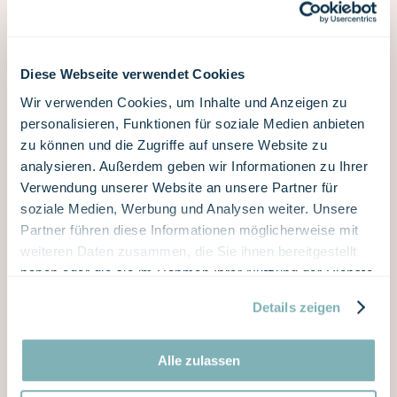
Beck Berwert
Diese Webseite verwendet Cookies
The crispy bread and the fine braid come from Beck
Berwert with shops in Sarnen and Wilen.
Wir verwenden Cookies, um Inhalte und Anzeigen zu
personalisieren, Funktionen für soziale Medien anbieten
zu können und die Zugriffe auf unsere Website zu
LEARN MORE
analysieren. Außerdem geben wir Informationen zu Ihrer
Verwendung unserer Website an unsere Partner für
soziale Medien, Werbung und Analysen weiter. Unsere
Partner führen diese Informationen möglicherweise mit
weiteren Daten zusammen, die Sie ihnen bereitgestellt
haben oder die sie im Rahmen Ihrer Nutzung der Dienste
gesammelt haben.
Details zeigen
Alle zulassen