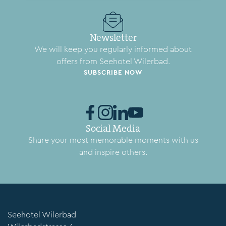
Newsletter
We will keep you regularly informed about
offers from Seehotel Wilerbad.
SUBSCRIBE NOW
Social Media
Share your most memorable moments with us
and inspire others.
Seehotel Wilerbad