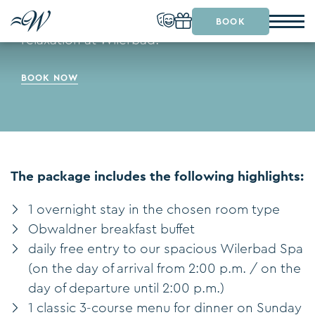
Extend the weekend and enjoy peace and
BOOK
relaxation at Wilerbad.
BOOK NOW
The package includes the following highlights:
1 overnight stay in the chosen room type
Obwaldner breakfast buffet
daily free entry to our spacious Wilerbad Spa
(on the day of arrival from 2:00 p.m. / on the
day of departure until 2:00 p.m.)
1 classic 3-course menu for dinner on Sunday